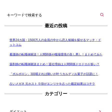
最近の投稿
世界24カ国・1500万人の会員の中から恋人候補を探せるマッチ・ド
ットコム
看護師の転職体験談！人間関係や職場環境の良し悪し！まとめてみた
薬剤師の転職体験談まとめ！退社理由は人間関係ドロドロが多い？
「ポルボロン」3回唱えれば願いが叶うカルディお菓子が話題に！
占いメガネ 元ホスト 斗弥がエンリケを占った鑑定結果はコチラ
カテゴリー
ダイエット