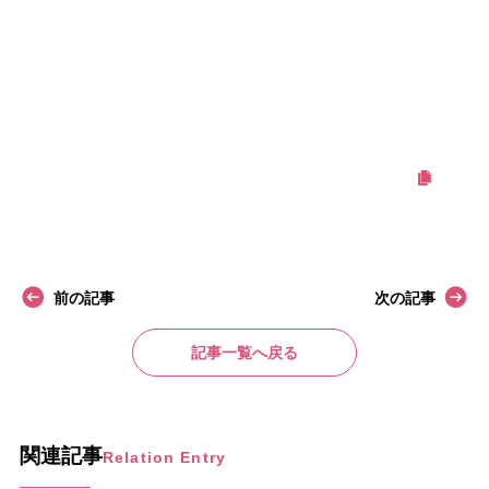
表！
シンデレラバストは12時過ぎてもしぼみませんので、安心してく
ださい（笑）
この記事をシェアする
前の記事
次の記事
記事一覧へ戻る
関連記事
Relation Entry