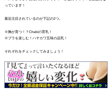
っています！
最近注目されているのが下記の2つ。
※胸が育つ！？Chabiの育乳！
※ブラを楽しむ！ハヤカワ五味の品乳！
それぞれをチェックしてみましょう！
Chabi「育乳ブラHappiness」
嵐・櫻井さん、有吉さんの番組『今、この顔がスゴい！』で
Chabi「育乳ブラHappiness」を着用してバストを育てた女性がい