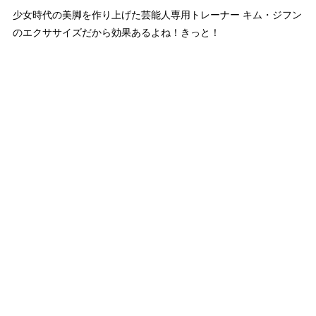
少女時代の美脚を作り上げた芸能人専用トレーナー キム・ジフン
のエクササイズだから効果あるよね！きっと！
美脚エクササイズのやり方 ステップ１・
２
【ステップ1】
・スピードスケートの姿勢になる
・両腕は脇のところで、手は握る
・片足ずつ斜め後ろに足をのばす
・足を伸ばすと同時に両腕も後ろに伸ばす（手は握ったまま）
→足全体に力を込めるのがポイントです！
【ステップ2】
・腰に両手をあてます
・重心をしっかり下げてサイドにステップ
（サイドに行った方の足を着き、片足は床に着けない）
・左右にステップを繰り返します
→筋力運動と有酸素運動で美脚へ！
ティファニー体操のやり方