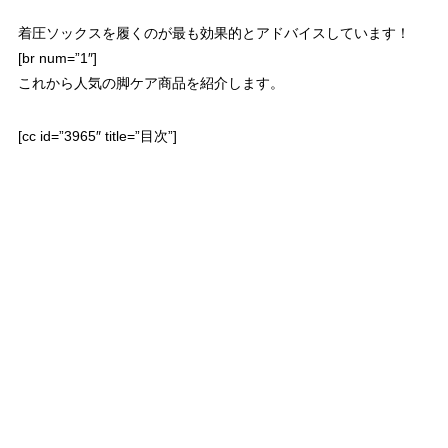
着圧ソックスを履くのが最も効果的とアドバイスしています！
[br num=”1″]
これから人気の脚ケア商品を紹介します。
[cc id=”3965″ title=”目次”]
明日から美腹開始します ヒルナンデス
ヒルナンデス ホームセンターDCMホーマックで主婦が即買いし
たくなる商品を紹介。
正月太り対策で登場したのが、明日から美腹開始します（La・
VIE（ラ・ヴィ）998円）。
ナイロン製で着るだけでお腹がスッキリ！
薄手で通気性も抜群！ウエスト締め付けサポーターなのですが、
2人が保留・・・着るだけで安いから即買いというわけにはいき
ませんでした。
清水富美加の悩みは脚のむくみ 中居正広の図書館
中居正広のミになる図書館 20歳と若い清水富美加さんが出演！
血流が悪く、脚の膝裏の血管がボコボコしていると専門医に相