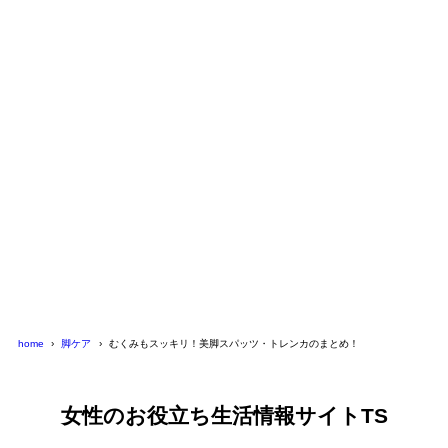
2014年5月19日
脚のむくみ解消エクササイズ・器具・方法のまとめ
脚ケア
home
脚ケア
むくみもスッキリ！美脚スパッツ・トレンカのまとめ！
女性のお役立ち生活情報サイトTS