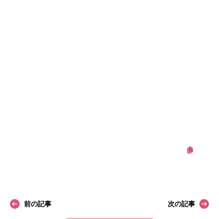
でもビースリーは違いますよ！
伸縮性があって、動きやすい。
なのに締め付け感はゼ－ロ。フィットしちゃう。
[br num=”1″]
おしゃれな神戸元町のストレッチパンツ専門 ビースリー
「魔法のパンツ」はお腹まわりと脚をすっきり、
綺麗に見せる新しい美脚パンツ。
ビースリーはシワになりにくいので、透明な筒に丸めて入れて陳
列されています！
この記事をシェアする
前の記事
次の記事