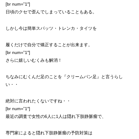
[br num=”1″]
日頃のクセで歪んでしまっていることもある。
しかし今は簡単スパッツ・トレンカ・タイツを
履くだけで自分で矯正することが出来ます。
[br num=”1″]
さらに嬉しいむくみも解消！
ちなみにむくんだ足のことを『クリームパン足』と言うらし
い・・
絶対に言われたくないですね・・
[br num=”1″]
最近の調査で女性の6人に1人は隠れ下肢静脈瘤で、
専門家によると隠れ下肢静脈瘤の予防対策は