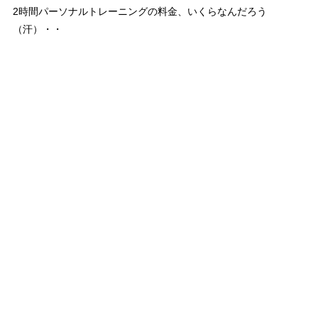
2時間パーソナルトレーニングの料金、いくらなんだろう
（汗）・・
Contents
人型ポーズの簡単くびれトレーニング
解決!ナイナイアンサー 横手さんがお腹がプヨプヨ産後太りで
悩む北陽 虻川美穂子さんに自宅でできる姿勢を正して
クビレを作る簡単トレーニング法を教えてくれました。
やり方は簡単！
①右脚を前に、左足を後ろに出して、両手を上げる
②人型ポーズになり、上下にバウンドするだけ！
1日10回3セット（左右）！30秒で楽チンお腹痩せ！
3つの食材をちょい足し料理で痩せましたね⇒
アドカボの種・ブ
ロッコリースプラウト・オリーブ油入りトマトジュース
ベストハウス123で紹介！くびれをつくるトレーニング
ベストハウス123で横手貞一朗さんが登場！
道端アンジェリカは