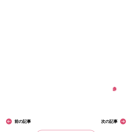
携帯用スティックタイプのソフトストーン足指もあります。
楕円形で足指の間に塗りやすい人気商品です！
PS:さんま御殿 男性に言われてショックだったこと
『頭皮からザリガニの臭いがするから、お風呂入ったほうがいい
よ』
ネット検索してみたら、女性の頭皮はアメリカザリガニの5～6倍
臭いだって・・
ショックすぎて開いた口が閉まらない・・
この記事をシェアする
前の記事
次の記事