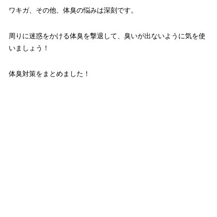
ワキガ、その他、体臭の悩みは深刻です。
周りに迷惑をかける体臭を撃退して、臭いが出ないように気を使
いましょう！
体臭対策をまとめました！
Contents
ネギ臭？資生堂が「ストレス臭」を発見！
「加齢臭」の生みの親 資生堂が「ストレス臭」という新ニオイを
発見！
どんなニオイなのか？と興味津々。
ストレス臭はネギっぽいニオイだそうです。
確かに極度の緊張で変な汗をかく時がある気がする。
手がビッチョリ・・慌てて拭き吹き・・
でもネギのニオイだったかな？