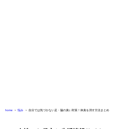
2024年9月1日
2017年6月4日
脱毛トラブルまとめ【 エステ・肌・レーザー・永久
で失敗しない】
悩み
home
悩み
自分では気づかない足・脇の臭い対策！体臭を消す方法まとめ