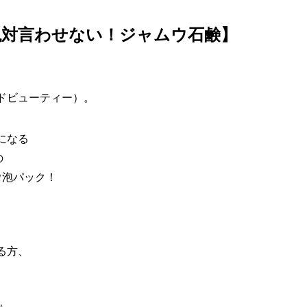
絶対言わせない！ジャムウ石鹸】
ドビューティー）
。
になる
の
ウ泡パック！
る方、