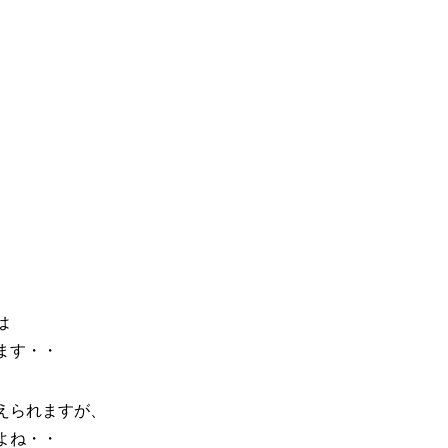
は
ます・・
えられますが、
よね・・