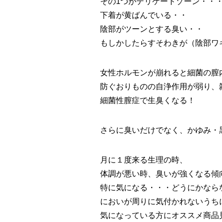
その1つがデリケートゾーン・・
下着が黄ばんでいる・・
陰部がツーンとする臭い・・
もしかしたら
すそわきが（陰部ワ
女性ホルモンが崩れると細菌の膣
防ぐおりものの自浄作用が弱り、
細菌性膣症で生臭くなる！
さらに臭いだけでなく、
かゆみ・
月に１度来る生理の時、
体調が悪い時、臭いが強くなる傾
特に気になる・・・どうにかなら
においが周りに気付かれないうち
気になっている方にオススメ商品