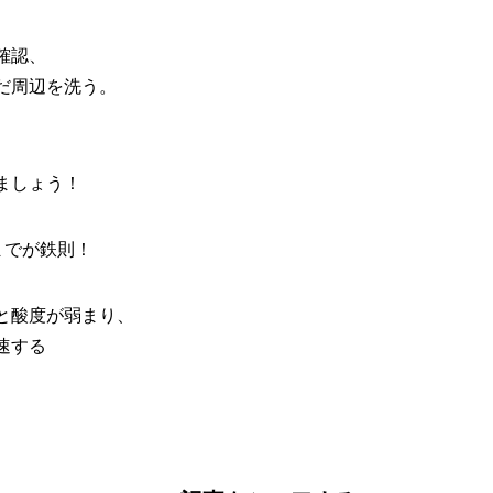
確認、
だ周辺を洗う。
、
ましょう！
までが鉄則！
と酸度が弱まり、
速する
。