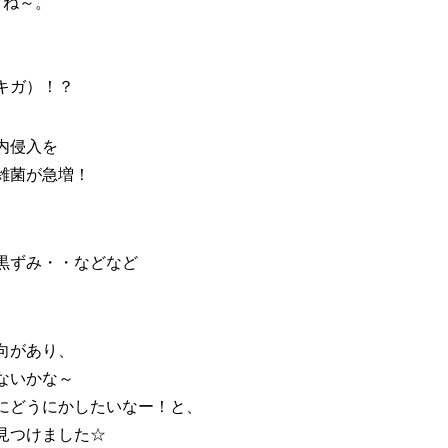
・ね～。
キガ）
！？
内侵入を
雑菌が急増！
黒ずみ
・・などなど
向があり、
ないかな～
にどうにかしたいなー！と、
見つけました☆