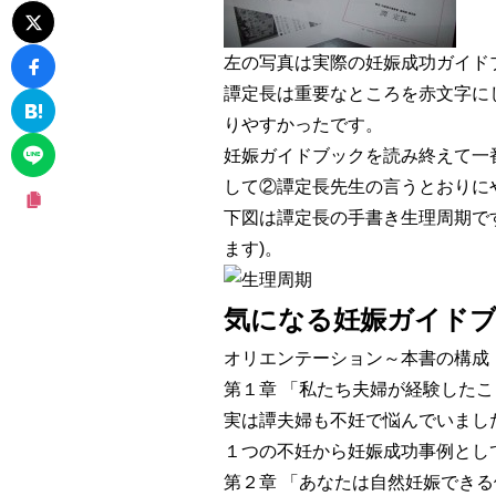
左の写真は実際の妊娠成功ガイドブ
譚定長は重要なところを
赤文字
に
りやすかったです。
妊娠ガイドブックを読み終えて一
して
②譚定長先生の言うとおりに
下図は譚定長の手書き生理周期で
ます)。
気になる妊娠ガイド
オリエンテーション～本書の構成
第１章 「私たち夫婦が経験したこ
実は譚夫婦も不妊で悩んでいまし
１つの不妊から妊娠成功事例とし
第２章 「あなたは自然妊娠でき