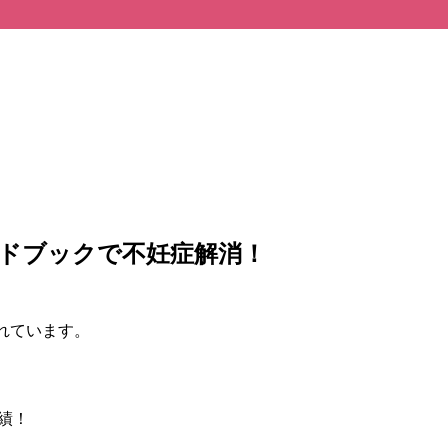
！
ドブックで不妊症解消！
れています。
実績！