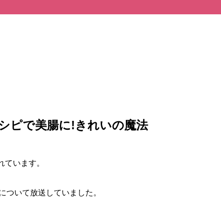
！
シピで美腸に!きれいの魔法
れています。
肌について放送していました。