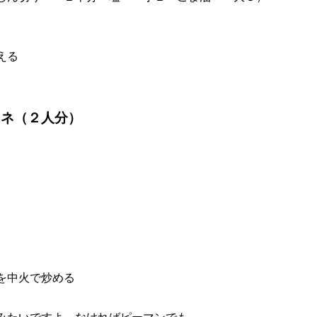
える
リネ（２人分）
を中火で炒める