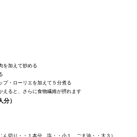
肉を加えて炒める
る
ップ・ローリエを加えて５分煮る
かえると、さらに食物繊維が摂れます
人分）
みじん切り・・１本分 塩・・小１ ごま油・・大３）