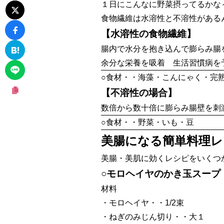
１日にこんなに野菜摂ってるかな
食物繊維は水溶性と不溶性がある
【水溶性の食物繊維】
腸内で水分を抱き込んで膨らみ腸
余分な栄養を吸着 生活習慣病を
○食材・・海藻・こんにゃく・完
【不溶性の場合】
数倍から数十倍に膨らみ腸壁を刺
○食材・・野菜・いも・豆
美腸になる簡単料理レ
美腸・美肌に効くレシピをいくつ
○モロヘイヤのかき玉スープ
材料
・モロヘイヤ・・1/2束
・ねぎのみじん切り・・大１