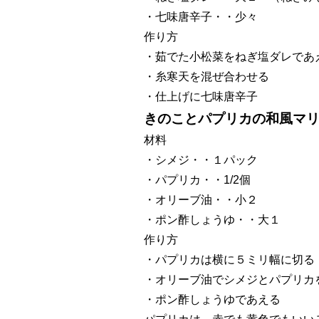
・七味唐辛子・・少々
作り方
・茹でた小松菜をねぎ塩ダレであ
・糸寒天を混ぜ合わせる
・仕上げに七味唐辛子
きのことパプリカの和風マ
材料
・シメジ・・１パック
・パプリカ・・1/2個
・オリーブ油・・小２
・ポン酢しょうゆ・・大１
作り方
・パプリカは横に５ミリ幅に切る
・オリーブ油でシメジとパプリカ
・ポン酢しょうゆであえる