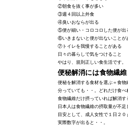
②朝食を抜く事が多い
③週４回以上外食
④臭いおならが出る
⑤便が細い・コロコロした便が出
⑥いきまないと便が出ないことが
⑦トイレを我慢することがある
日々の暮らしで気をつけること
やはり、規則正しい食生活です。
便秘解消には食物繊維
便秘を解消する食材を選ぶ＝食物
分っていても・・。どれだけ食べ
食物繊維だけ摂っていれば解消す
日本人は食物繊維の摂取量が不足
目安として、成人女性で１日２０
実際数字が出ると・・。