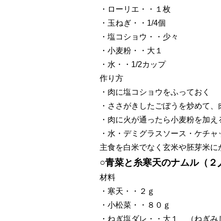
・ローリエ・・１枚
・玉ねぎ・・1/4個
・塩コショウ・・少々
・小麦粉・・大１
・水・・1/2カップ
作り方
・肉に塩コショウをふっておく
・ささがきしたごぼうを炒めて、
・肉に火が通ったら小麦粉を加え
・水・デミグラスソース・ケチャ
主食を白米でなく玄米や胚芽米に
○青菜と糸寒天のナムル（２
材料
・寒天・・２ｇ
・小松菜・・８０ｇ
・ねぎ塩ダレ・・大１ （ねぎ