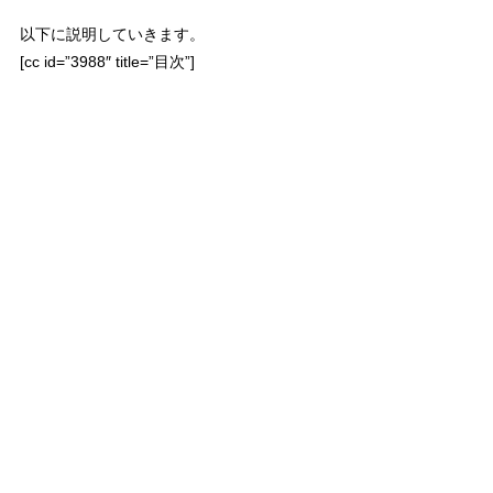
以下に説明していきます。
[cc id=”3988″ title=”目次”]
Contents
なぜ冷却期間が必要なのか？
どうして冷却期間が必要なのでしょうか？
それは
『突然別れを告げられて、
今何が起きているのか正常な判断ができず、
頭に血が上り、感情的になっている状態』
だからです。
[br num=”1″]
一方的に振られると、
どうしていいのかわからず、
戸惑い、怒り、いろんな感情
がこみ上げてきます。