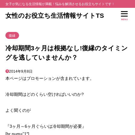
女子が気になる生活情報が満載！悩みを解消させるお役立ちサイトです！
女性のお役立ち生活情報サイトTS
MENU
復縁
冷却期間3ヶ月は根拠なし!復縁のタイミン
グを逃していませんか？
2014年9月8日
本ページはプロモーションが含まれています。
冷却期間
はどのくらい空ければいいのか?
よく聞くのが
『
3ヶ月～6ヶ月
ぐらいは冷却期間が必要』
[br num=”1″]