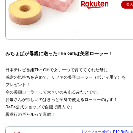
楽
みちょぱが母親に送ったThe Giftは美容ローラー！
日本テレビ番組The Giftで女手一つで育ててくれた母に
感謝の気持ちを込めて、リファの美容ローラー（ボディ用？）を
プレゼント！
今の美顔ローラーって大きいのもあるみたいです。
お母さんが欲しいのはきっと全身で使えるローラーのはず！
ReFa公式ショップで自腹で購入です！
親孝行のギャルって素敵！
リファフォーボディ P10 ReFa fo