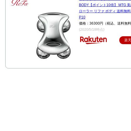
BODY【ポイント10倍】 MTG 
ローラー リファ ボディ 送料無料 ref
P10
価格：36300円（税込、送料無料
(2020/5/18時点)
楽
お肌がツルツル！美容洗顔セーム革 ヒルナンデス
ヒルナンデス 中川政七商店の美容洗顔用のセーム革が紹介され
ていましたね。
100万分の１ミリ、きめ細かい天然素材 セーム革。
毛穴の汚れ取りもサクッと簡単！
お肌がすべすべになります。
02P01Mar15最高級鹿革セーム
皮「洗顔・クレンジング用キョ