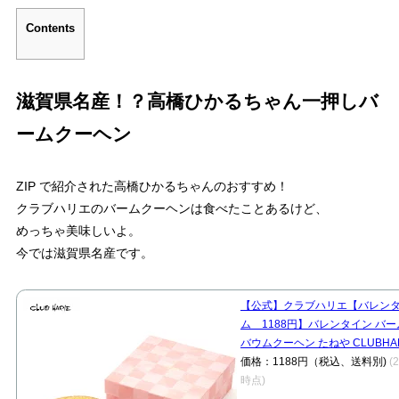
Contents
滋賀県名産！？高橋ひかるちゃん一押しバ
ームクーヘン
ZIP で紹介された高橋ひかるちゃんのおすすめ！
クラブハリエのバームクーヘンは食べたことあるけど、
めっちゃ美味しいよ。
今では滋賀県名産です。
【公式】クラブハリエ【バレン
ム 1188円】バレンタイン バ
バウムクーヘン たねや CLUBHAR
価格：1188円（税込、送料別)
(
時点)