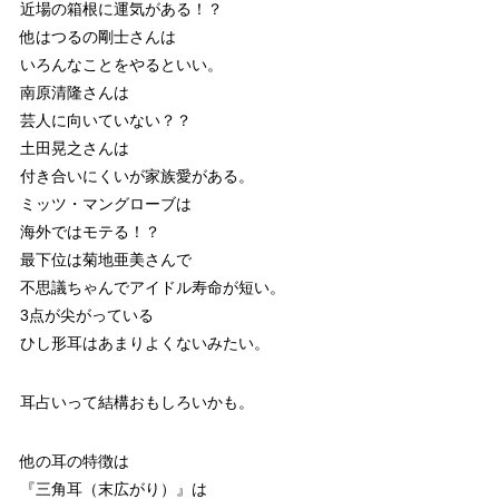
近場の箱根に運気がある！？
他はつるの剛士さんは
いろんなことをやるといい。
南原清隆さんは
芸人に向いていない？？
土田晃之さんは
付き合いにくいが家族愛がある。
ミッツ・マングローブは
海外ではモテる！？
最下位は菊地亜美さんで
不思議ちゃんでアイドル寿命が短い。
3点が尖がっている
ひし形耳はあまりよくないみたい。
耳占いって結構おもしろいかも。
他の耳の特徴は
『三角耳（末広がり）』は