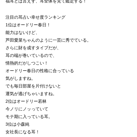
福耳とは言えず、耳全体を見て鑑定する！
注目の耳占い幸せ度ランキング
1位はオードリー春日！
能力はないけど、
芦田愛菜ちゃんのように一芸に秀でている。
さらに財を成すタイプだが、
耳の端が巻いているので、
情熱的だがしつこい！
オードリー春日の性格に合っている
気がしますね。
でも毎日部屋を片付けないと
運気が逃げちゃいますね。
2位はオードリー若林
今ノリにノッっていて
モテ期に入っている耳。
3位は小森純
女社長になる耳！