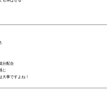
でも伸ばせる
色
成分配合
感じ
は大事ですよね！