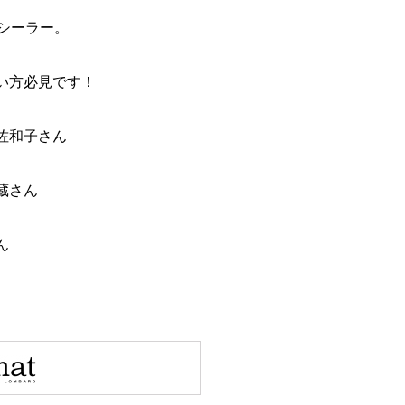
コンシーラー。
い方必見です！
佐和子さん
蔵さん
ん